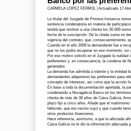
Banco por las preferen
CARMELA LÓPEZ FERROL
|
Actualizado 17 Abri
La titular del Juzgado de Primera Instancia núme
sentencia condenatoria en materia de participaci
tendrá que restituir a una clienta los 30.000 euro
fecha de la suscripción. De la citada suma se de
vigencia del contrato, que, consecuentemente, q
Cuando en el año 2008 la demandante fue a recuper
que no los podía recuperar en ese momento, sin
Por ese motivo solicitó en el Juzgado la nulidad 
preferentes y, en consecuencia, la condena de Nov
generados.
La demanda fue admitida a trámite y la entidad 
demandantes adquirieron las preferentes para obt
concepto de intereses, así como que la acción h
En base a toda la documentación aportada, la ju
condenando a Novagalicia Banco en los términos
clienta de más de 30 años de Caixa Galicia, firmó
plazo fijo a cinco años. Añade que el matrimonio
fallecido, que era vecino suyo y que cuando tenía
otros productos financieros.
Hace referencia, asimismo, a que la afectada afi
Caixa Galicia no le dio la información adecuada 