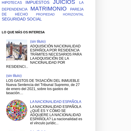
JUICIOS
IMPUESTOS
HIPOTECAS
LA
MATRIMONIO
DEPENDENCIA
PAREJA
DE HECHO
PROPIEDAD HORIZONTAL
SEGURIDAD SOCIAL
LO QUE MÁS OS INTERESA
(sin título)
ADQUISICIÓN NACIONALIDAD
ESPAÑOLA POR RESIDENCIA
TRÁMITES NECESARIOS PARA
LA ADQUISICIÓN DE LA
NACIONALIDAD POR
RESIDENCI...
(sin título)
LOS GASTOS DE TASACIÓN DEL INMUEBLE
Nueva Sentencia del Tribunal Supremo, de 27
de enero del 2021, sobre los gastos de
tasación....
LA NACIONALIDAD ESPAÑOLA
LA NACIONALIDAD ESPAÑOLA
¿QUÉ ES Y CÓMO SE
ADQUIERE LA NACIONALIDAD
ESPAÑOLA? La nacionalidad es
el vínculo jurídic...