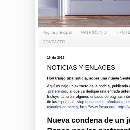
Página principal
MATRIMONIO
HIPOT
CONTACTO
19 abr 2013
NOTICIAS Y ENLACES
Hoy traigo una noticia, sobre una nueva Senten
Aquí os dejo un extracto de la noticia, publicada
preferentes
, al que ya dediqué una entrada anteri
Incluyo también, algunos enlaces de páginas inte
de las hipotecas:
stop desahucios
,
afectados por
usuarios de banca
,
http://www.facua.org/
http://
Nueva condena de un ju